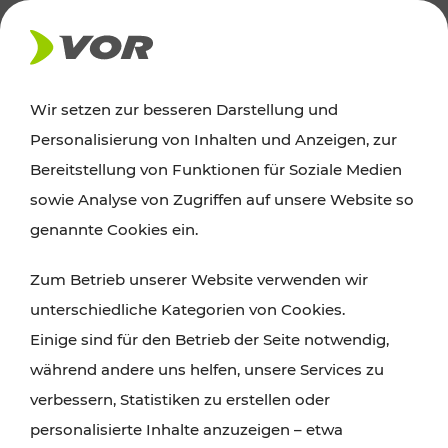
AKTUELLES
Wir setzen zur besseren Darstellung und
Personalisierung von Inhalten und Anzeigen, zur
Ausflugstipps
Bereitstellung von Funktionen für Soziale Medien
sowie Analyse von Zugriffen auf unsere Website so
Wien, Niederösterreich und das Burgenland
genannte Cookies ein.
entdecken: Egal ob Familienabenteuer,
Zum Betrieb unserer Website verwenden wir
Wanderungen, Kultur und Gastronomie,
unterschiedliche Kategorien von Cookies.
Radtouren oder purer Naturgenuss – viele
Einige sind für den Betrieb der Seite notwendig,
Attraktionen sind mit den Ticket- und Fahrplan-
während andere uns helfen, unsere Services zu
Angeboten des VOR gut und schnell erreichbar.
verbessern, Statistiken zu erstellen oder
personalisierte Inhalte anzuzeigen – etwa
ROUTE PLANEN