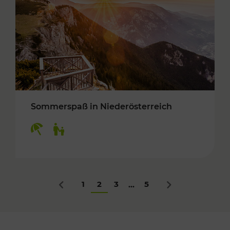
Sommerspaß in Niederösterreich
Kategorien: Erholung, Für Kinder
1
2
3
5
...
Zurück
Nächstes