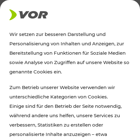
AKTUELLES
Wir setzen zur besseren Darstellung und
Personalisierung von Inhalten und Anzeigen, zur
Ausflugstipps
Bereitstellung von Funktionen für Soziale Medien
sowie Analyse von Zugriffen auf unsere Website so
Wien, Niederösterreich und das Burgenland
genannte Cookies ein.
entdecken: Egal ob Familienabenteuer,
Zum Betrieb unserer Website verwenden wir
Wanderungen, Kultur und Gastronomie,
unterschiedliche Kategorien von Cookies.
Radtouren oder purer Naturgenuss – viele
Einige sind für den Betrieb der Seite notwendig,
Attraktionen sind mit den Ticket- und Fahrplan-
während andere uns helfen, unsere Services zu
Angeboten des VOR gut und schnell erreichbar.
verbessern, Statistiken zu erstellen oder
personalisierte Inhalte anzuzeigen – etwa
ROUTE PLANEN