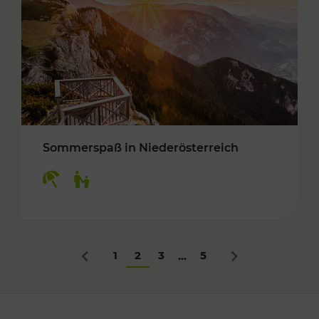
Sommerspaß in Niederösterreich
Kategorien: Erholung, Für Kinder
1
2
3
5
...
Zurück
Nächstes