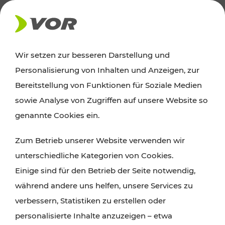
AKTUELLES
Wir setzen zur besseren Darstellung und
Personalisierung von Inhalten und Anzeigen, zur
Ausflugstipps
Bereitstellung von Funktionen für Soziale Medien
sowie Analyse von Zugriffen auf unsere Website so
Wien, Niederösterreich und das Burgenland
genannte Cookies ein.
entdecken: Egal ob Familienabenteuer,
Zum Betrieb unserer Website verwenden wir
Wanderungen, Kultur und Gastronomie,
unterschiedliche Kategorien von Cookies.
Radtouren oder purer Naturgenuss – viele
Einige sind für den Betrieb der Seite notwendig,
Attraktionen sind mit den Ticket- und Fahrplan-
während andere uns helfen, unsere Services zu
Angeboten des VOR gut und schnell erreichbar.
verbessern, Statistiken zu erstellen oder
personalisierte Inhalte anzuzeigen – etwa
ROUTE PLANEN