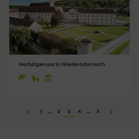
Herbstgenuss in Niederösterreich
Kategorien: Erholung, Für Kinder, Kulturangeb
1
2
3
4
5
...
...
Zurück
Nächstes