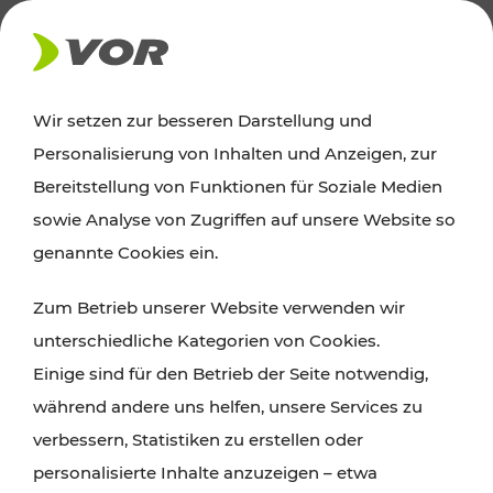
AKTUELLES
Wir setzen zur besseren Darstellung und
Personalisierung von Inhalten und Anzeigen, zur
Ausflugstipps
Bereitstellung von Funktionen für Soziale Medien
sowie Analyse von Zugriffen auf unsere Website so
Wien, Niederösterreich und das Burgenland
genannte Cookies ein.
entdecken: Egal ob Familienabenteuer,
Zum Betrieb unserer Website verwenden wir
Wanderungen, Kultur und Gastronomie,
unterschiedliche Kategorien von Cookies.
Radtouren oder purer Naturgenuss – viele
Einige sind für den Betrieb der Seite notwendig,
Attraktionen sind mit den Ticket- und Fahrplan-
während andere uns helfen, unsere Services zu
Angeboten des VOR gut und schnell erreichbar.
verbessern, Statistiken zu erstellen oder
personalisierte Inhalte anzuzeigen – etwa
ROUTE PLANEN