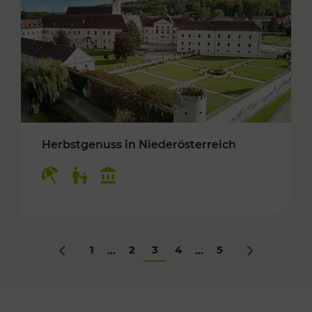
Herbstgenuss in Niederösterreich
Kategorien: Erholung, Für Kinder, Kulturangeb
1
2
3
4
5
...
...
Zurück
Nächstes