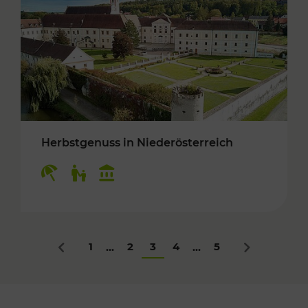
Herbstgenuss in Niederösterreich
Kategorien: Erholung, Für Kinder, Kulturangeb
1
2
3
4
5
...
...
Zurück
Nächstes