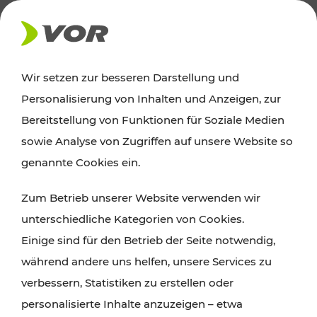
AKTUELLES
Wir setzen zur besseren Darstellung und
Personalisierung von Inhalten und Anzeigen, zur
Ausflugstipps
Bereitstellung von Funktionen für Soziale Medien
sowie Analyse von Zugriffen auf unsere Website so
Wien, Niederösterreich und das Burgenland
genannte Cookies ein.
entdecken: Egal ob Familienabenteuer,
Zum Betrieb unserer Website verwenden wir
Wanderungen, Kultur und Gastronomie,
unterschiedliche Kategorien von Cookies.
Radtouren oder purer Naturgenuss – viele
Einige sind für den Betrieb der Seite notwendig,
Attraktionen sind mit den Ticket- und Fahrplan-
während andere uns helfen, unsere Services zu
Angeboten des VOR gut und schnell erreichbar.
verbessern, Statistiken zu erstellen oder
personalisierte Inhalte anzuzeigen – etwa
ROUTE PLANEN