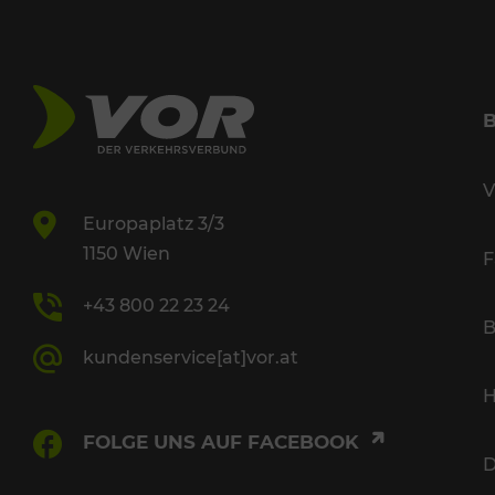
V
Europaplatz 3/3
1150 Wien
F
+43 800 22 23 24
B
kundenservice[at]vor.at
H
FOLGE UNS AUF FACEBOOK
D