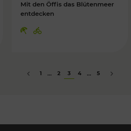
Mit den Öffis das Blütenmeer
entdecken
Kategorien: Erholung, Radwege
1
2
3
4
5
...
...
Zurück
Nächstes