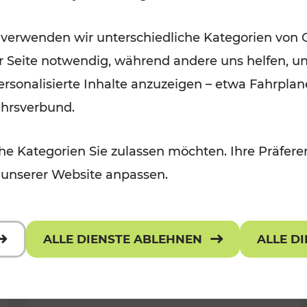
Ausflugsbahnen und
 verwenden wir unterschiedliche Kategorien von 
Radtramper
er Seite notwendig, während andere uns helfen, un
Kategorien: Erholung, Radwege, Fü
 personalisierte Inhalte anzuzeigen – etwa Fahrp
ehrsverbund.
e Kategorien Sie zulassen möchten. Ihre Präferen
 unserer Website anpassen.
ALLE DIENSTE ABLEHNEN
ALLE D