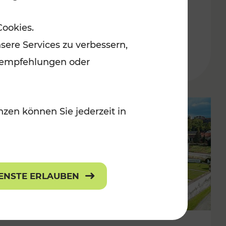
Burgenland
Cookies.
Kategorien: Erholung, Radwege, Für
sere Services zu verbessern,
r Kinder
lanempfehlungen oder
zen können Sie jederzeit in
IENSTE ERLAUBEN