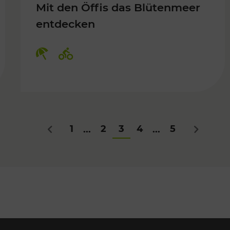
Mit den Öffis das Blütenmeer
entdecken
Kategorien: Erholung, Radwege
1
2
3
4
5
...
...
Zurück
Nächstes