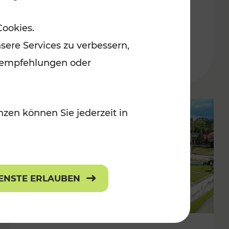
Burgenland
Cookies.
Kategorien: Erholung, Radwege, Für
sere Services zu verbessern,
r Kinder
lanempfehlungen oder
zen können Sie jederzeit in
IENSTE ERLAUBEN