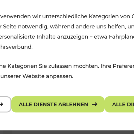
Ausflugsbahnen und
 verwenden wir unterschiedliche Kategorien von 
Radtramper
er Seite notwendig, während andere uns helfen, un
Kategorien: Erholung, Radwege, Fü
 personalisierte Inhalte anzuzeigen – etwa Fahrp
ehrsverbund.
e Kategorien Sie zulassen möchten. Ihre Präferen
 unserer Website anpassen.
ALLE DIENSTE ABLEHNEN
ALLE D