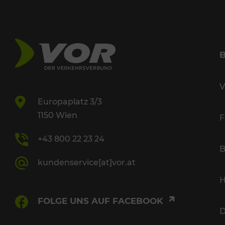
V
Europaplatz 3/3
1150 Wien
F
+43 800 22 23 24
B
kundenservice[at]vor.at
H
FOLGE UNS AUF FACEBOOK
D