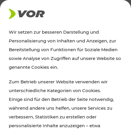
AKTUELLES
Wir setzen zur besseren Darstellung und
Personalisierung von Inhalten und Anzeigen, zur
Ausflugstipps
Bereitstellung von Funktionen für Soziale Medien
sowie Analyse von Zugriffen auf unsere Website so
Wien, Niederösterreich und das Burgenland
genannte Cookies ein.
entdecken: Egal ob Familienabenteuer,
Zum Betrieb unserer Website verwenden wir
Wanderungen, Kultur und Gastronomie,
unterschiedliche Kategorien von Cookies.
Radtouren oder purer Naturgenuss – viele
Einige sind für den Betrieb der Seite notwendig,
Attraktionen sind mit den Ticket- und Fahrplan-
während andere uns helfen, unsere Services zu
Angeboten des VOR gut und schnell erreichbar.
verbessern, Statistiken zu erstellen oder
personalisierte Inhalte anzuzeigen – etwa
ROUTE PLANEN