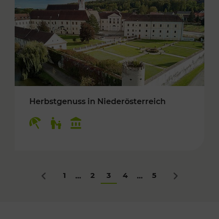
Herbstgenuss in Niederösterreich
Kategorien: Erholung, Für Kinder, Kulturangeb
1
2
3
4
5
...
...
Zurück
Nächstes