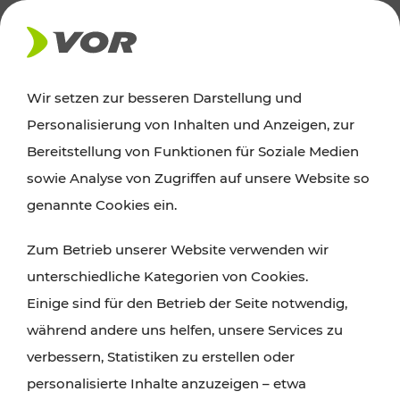
AKTUELLES
Wir setzen zur besseren Darstellung und
Personalisierung von Inhalten und Anzeigen, zur
Ausflugstipps
Bereitstellung von Funktionen für Soziale Medien
sowie Analyse von Zugriffen auf unsere Website so
Wien, Niederösterreich und das Burgenland
genannte Cookies ein.
entdecken: Egal ob Familienabenteuer,
Zum Betrieb unserer Website verwenden wir
Wanderungen, Kultur und Gastronomie,
unterschiedliche Kategorien von Cookies.
Radtouren oder purer Naturgenuss – viele
Einige sind für den Betrieb der Seite notwendig,
Attraktionen sind mit den Ticket- und Fahrplan-
während andere uns helfen, unsere Services zu
Angeboten des VOR gut und schnell erreichbar.
verbessern, Statistiken zu erstellen oder
personalisierte Inhalte anzuzeigen – etwa
ROUTE PLANEN