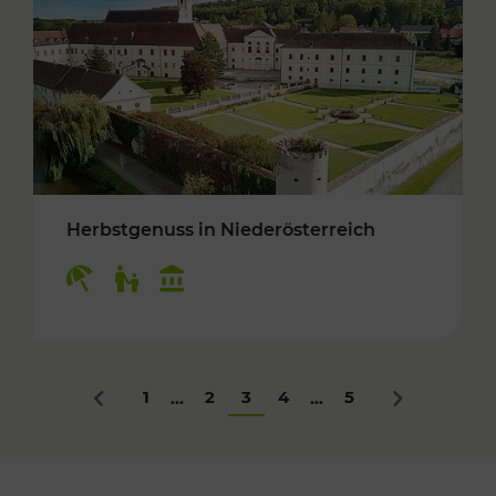
Herbstgenuss in Niederösterreich
Kategorien: Erholung, Für Kinder, Kulturangeb
1
2
3
4
5
...
...
Zurück
Nächstes