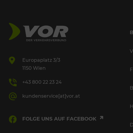
V
Europaplatz 3/3
1150 Wien
F
+43 800 22 23 24
B
kundenservice[at]vor.at
H
FOLGE UNS AUF FACEBOOK
D