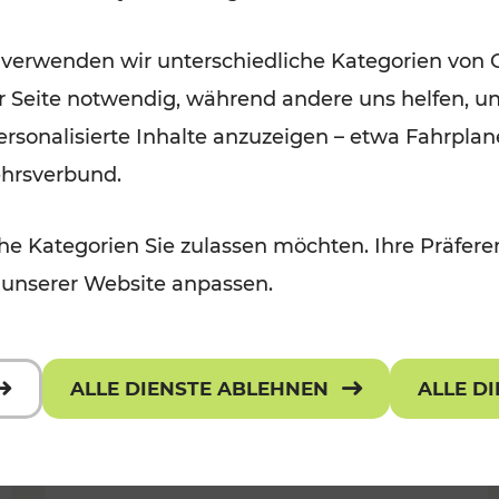
Ausflugsbahnen und
 verwenden wir unterschiedliche Kategorien von 
Radtramper
er Seite notwendig, während andere uns helfen, un
Kategorien: Erholung, Radwege, Fü
 personalisierte Inhalte anzuzeigen – etwa Fahrp
ehrsverbund.
e Kategorien Sie zulassen möchten. Ihre Präferen
 unserer Website anpassen.
ALLE DIENSTE ABLEHNEN
ALLE D