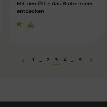
Mit den Öffis das Blütenmeer
entdecken
Kategorien: Erholung, Radwege
1
2
3
4
5
...
...
Zurück
Nächstes