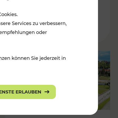
Burgenland
Cookies.
Kategorien: Erholung, Radwege, Für
sere Services zu verbessern,
r Kinder
lanempfehlungen oder
zen können Sie jederzeit in
IENSTE ERLAUBEN