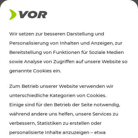
AKTUELLES
Wir setzen zur besseren Darstellung und
Personalisierung von Inhalten und Anzeigen, zur
Ausflugstipps
Bereitstellung von Funktionen für Soziale Medien
sowie Analyse von Zugriffen auf unsere Website so
Wien, Niederösterreich und das Burgenland
genannte Cookies ein.
entdecken: Egal ob Familienabenteuer,
Zum Betrieb unserer Website verwenden wir
Wanderungen, Kultur und Gastronomie,
unterschiedliche Kategorien von Cookies.
Radtouren oder purer Naturgenuss – viele
Einige sind für den Betrieb der Seite notwendig,
Attraktionen sind mit den Ticket- und Fahrplan-
während andere uns helfen, unsere Services zu
Angeboten des VOR gut und schnell erreichbar.
verbessern, Statistiken zu erstellen oder
personalisierte Inhalte anzuzeigen – etwa
ROUTE PLANEN