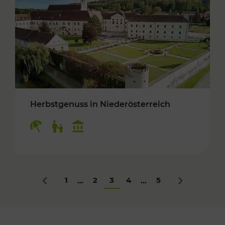
Herbstgenuss in Niederösterreich
Kategorien: Erholung, Für Kinder, Kulturangeb
1
2
3
4
5
...
...
Zurück
Nächstes