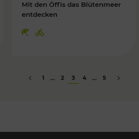
Mit den Öffis das Blütenmeer
entdecken
Kategorien: Erholung, Radwege
1
2
3
4
5
...
...
Zurück
Nächstes