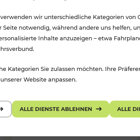
Ausflugsbahnen und
 verwenden wir unterschiedliche Kategorien von 
Radtramper
er Seite notwendig, während andere uns helfen, un
Kategorien: Erholung, Radwege, Fü
 personalisierte Inhalte anzuzeigen – etwa Fahrp
ehrsverbund.
e Kategorien Sie zulassen möchten. Ihre Präferen
 unserer Website anpassen.
ALLE DIENSTE ABLEHNEN
ALLE D