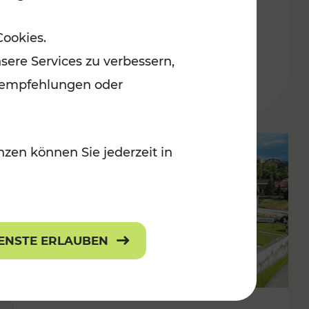
Burgenland
Cookies.
Kategorien: Erholung, Radwege, Für
sere Services zu verbessern,
r Kinder
lanempfehlungen oder
zen können Sie jederzeit in
IENSTE ERLAUBEN