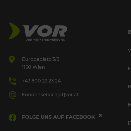
V
Europaplatz 3/3
1150 Wien
F
+43 800 22 23 24
B
kundenservice[at]vor.at
H
FOLGE UNS AUF FACEBOOK
D