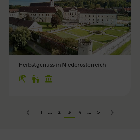
Herbstgenuss in Niederösterreich
Kategorien: Erholung, Für Kinder, Kulturangeb
1
2
3
4
5
...
...
Zurück
Nächstes