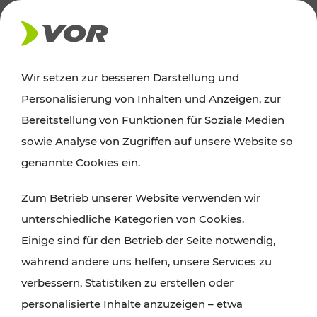
AKTUELLES
Wir setzen zur besseren Darstellung und
Personalisierung von Inhalten und Anzeigen, zur
Ausflugstipps
Bereitstellung von Funktionen für Soziale Medien
sowie Analyse von Zugriffen auf unsere Website so
Wien, Niederösterreich und das Burgenland
genannte Cookies ein.
entdecken: Egal ob Familienabenteuer,
Zum Betrieb unserer Website verwenden wir
Wanderungen, Kultur und Gastronomie,
unterschiedliche Kategorien von Cookies.
Radtouren oder purer Naturgenuss – viele
Einige sind für den Betrieb der Seite notwendig,
Attraktionen sind mit den Ticket- und Fahrplan-
während andere uns helfen, unsere Services zu
Angeboten des VOR gut und schnell erreichbar.
verbessern, Statistiken zu erstellen oder
personalisierte Inhalte anzuzeigen – etwa
ROUTE PLANEN