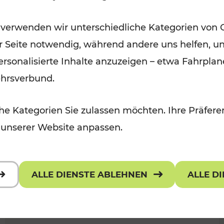
Ausflugsbahnen und
 verwenden wir unterschiedliche Kategorien von 
Radtramper
er Seite notwendig, während andere uns helfen, un
Kategorien: Erholung, Radwege, Fü
 personalisierte Inhalte anzuzeigen – etwa Fahrp
ehrsverbund.
e Kategorien Sie zulassen möchten. Ihre Präferen
 unserer Website anpassen.
ALLE DIENSTE ABLEHNEN
ALLE D