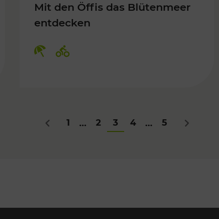
Mit den Öffis das Blütenmeer
entdecken
Kategorien: Erholung, Radwege
1
2
3
4
5
...
...
Zurück
Nächstes