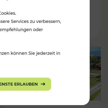
Burgenland
Cookies.
Kategorien: Erholung, Radwege, Für
sere Services zu verbessern,
r Kinder
lanempfehlungen oder
zen können Sie jederzeit in
IENSTE ERLAUBEN