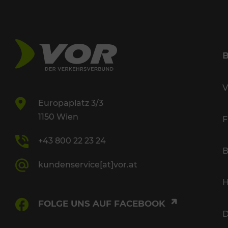
V
Europaplatz 3/3
1150 Wien
F
+43 800 22 23 24
B
kundenservice[at]vor.at
H
FOLGE UNS AUF FACEBOOK
D