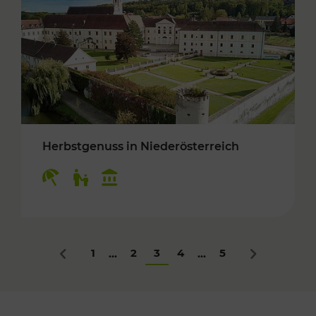
Herbstgenuss in Niederösterreich
Kategorien: Erholung, Für Kinder, Kulturangeb
1
2
3
4
5
...
...
Zurück
Nächstes