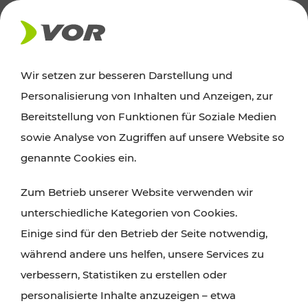
AKTUELLES
Wir setzen zur besseren Darstellung und
Personalisierung von Inhalten und Anzeigen, zur
Ausflugstipps
Bereitstellung von Funktionen für Soziale Medien
sowie Analyse von Zugriffen auf unsere Website so
Wien, Niederösterreich und das Burgenland
genannte Cookies ein.
entdecken: Egal ob Familienabenteuer,
Zum Betrieb unserer Website verwenden wir
Wanderungen, Kultur und Gastronomie,
unterschiedliche Kategorien von Cookies.
Radtouren oder purer Naturgenuss – viele
Einige sind für den Betrieb der Seite notwendig,
Attraktionen sind mit den Ticket- und Fahrplan-
während andere uns helfen, unsere Services zu
Angeboten des VOR gut und schnell erreichbar.
verbessern, Statistiken zu erstellen oder
personalisierte Inhalte anzuzeigen – etwa
ROUTE PLANEN