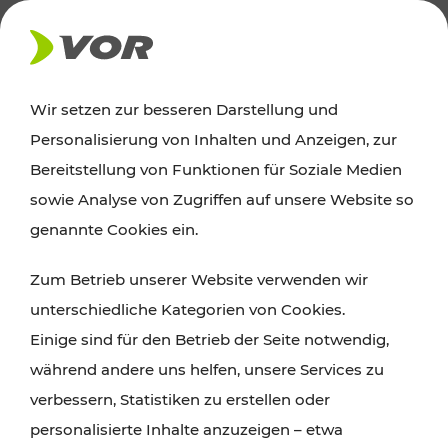
AKTUELLES
Wir setzen zur besseren Darstellung und
Personalisierung von Inhalten und Anzeigen, zur
Ausflugstipps
Bereitstellung von Funktionen für Soziale Medien
sowie Analyse von Zugriffen auf unsere Website so
Wien, Niederösterreich und das Burgenland
genannte Cookies ein.
entdecken: Egal ob Familienabenteuer,
Zum Betrieb unserer Website verwenden wir
Wanderungen, Kultur und Gastronomie,
unterschiedliche Kategorien von Cookies.
Radtouren oder purer Naturgenuss – viele
Einige sind für den Betrieb der Seite notwendig,
Attraktionen sind mit den Ticket- und Fahrplan-
während andere uns helfen, unsere Services zu
Angeboten des VOR gut und schnell erreichbar.
verbessern, Statistiken zu erstellen oder
personalisierte Inhalte anzuzeigen – etwa
ROUTE PLANEN