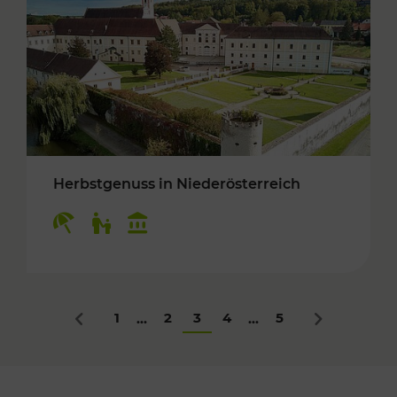
Herbstgenuss in Niederösterreich
Kategorien: Erholung, Für Kinder, Kulturangeb
1
2
3
4
5
...
...
Zurück
Nächstes