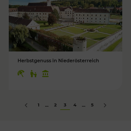
Herbstgenuss in Niederösterreich
Kategorien: Erholung, Für Kinder, Kulturangeb
1
2
3
4
5
...
...
Zurück
Nächstes