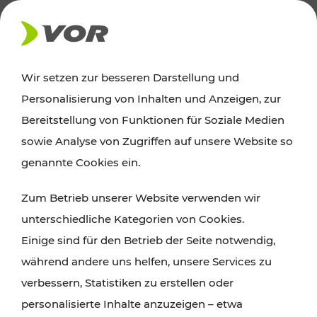
AKTUELLES
Wir setzen zur besseren Darstellung und
Personalisierung von Inhalten und Anzeigen, zur
Ausflugstipps
Bereitstellung von Funktionen für Soziale Medien
sowie Analyse von Zugriffen auf unsere Website so
Wien, Niederösterreich und das Burgenland
genannte Cookies ein.
entdecken: Egal ob Familienabenteuer,
Zum Betrieb unserer Website verwenden wir
Wanderungen, Kultur und Gastronomie,
unterschiedliche Kategorien von Cookies.
Radtouren oder purer Naturgenuss – viele
Einige sind für den Betrieb der Seite notwendig,
Attraktionen sind mit den Ticket- und Fahrplan-
während andere uns helfen, unsere Services zu
Angeboten des VOR gut und schnell erreichbar.
verbessern, Statistiken zu erstellen oder
personalisierte Inhalte anzuzeigen – etwa
ROUTE PLANEN