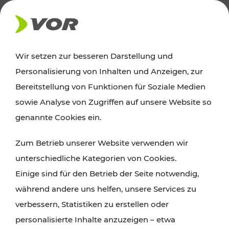
AKTUELLES
Wir setzen zur besseren Darstellung und
Personalisierung von Inhalten und Anzeigen, zur
Ausflugstipps
Bereitstellung von Funktionen für Soziale Medien
sowie Analyse von Zugriffen auf unsere Website so
Wien, Niederösterreich und das Burgenland
genannte Cookies ein.
entdecken: Egal ob Familienabenteuer,
Zum Betrieb unserer Website verwenden wir
Wanderungen, Kultur und Gastronomie,
unterschiedliche Kategorien von Cookies.
Radtouren oder purer Naturgenuss – viele
Einige sind für den Betrieb der Seite notwendig,
Attraktionen sind mit den Ticket- und Fahrplan-
während andere uns helfen, unsere Services zu
Angeboten des VOR gut und schnell erreichbar.
verbessern, Statistiken zu erstellen oder
personalisierte Inhalte anzuzeigen – etwa
ROUTE PLANEN