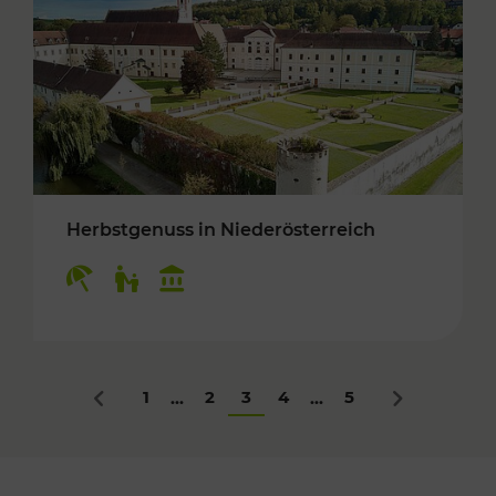
Herbstgenuss in Niederösterreich
Kategorien: Erholung, Für Kinder, Kulturangeb
1
2
3
4
5
...
...
Zurück
Nächstes