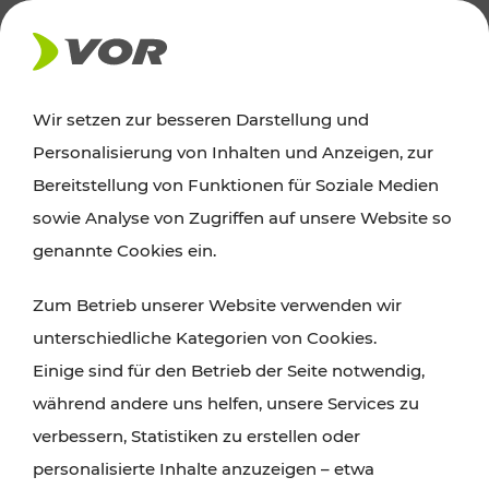
AKTUELLES
Wir setzen zur besseren Darstellung und
Personalisierung von Inhalten und Anzeigen, zur
Ausflugstipps
Bereitstellung von Funktionen für Soziale Medien
sowie Analyse von Zugriffen auf unsere Website so
Wien, Niederösterreich und das Burgenland
genannte Cookies ein.
entdecken: Egal ob Familienabenteuer,
Zum Betrieb unserer Website verwenden wir
Wanderungen, Kultur und Gastronomie,
unterschiedliche Kategorien von Cookies.
Radtouren oder purer Naturgenuss – viele
Einige sind für den Betrieb der Seite notwendig,
Attraktionen sind mit den Ticket- und Fahrplan-
während andere uns helfen, unsere Services zu
Angeboten des VOR gut und schnell erreichbar.
verbessern, Statistiken zu erstellen oder
personalisierte Inhalte anzuzeigen – etwa
ROUTE PLANEN