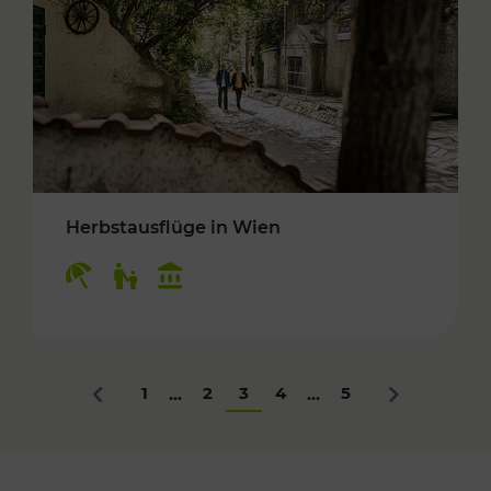
Herbstausflüge in Wien
Kategorien: Erholung, Für Kinder, Kulturangeb
1
2
3
4
5
...
...
Zurück
Nächstes