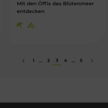
Mit den Öffis das Blütenmeer
entdecken
Kategorien: Erholung, Radwege
1
2
3
4
5
...
...
Zurück
Nächstes