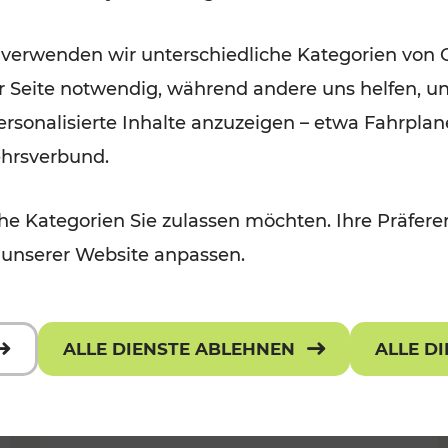
Ausflugsbahnen und
 verwenden wir unterschiedliche Kategorien von 
Radtramper
er Seite notwendig, während andere uns helfen, un
Kategorien: Erholung, Radwege, Fü
 personalisierte Inhalte anzuzeigen – etwa Fahrp
ehrsverbund.
e Kategorien Sie zulassen möchten. Ihre Präferen
 unserer Website anpassen.
ALLE DIENSTE ABLEHNEN
ALLE D