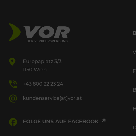
V
Europaplatz 3/3
1150 Wien
F
+43 800 22 23 24
B
kundenservice[at]vor.at
H
FOLGE UNS AUF FACEBOOK
D