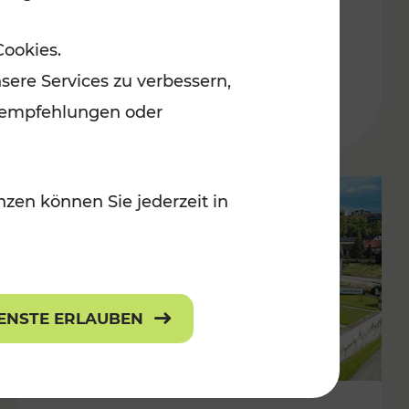
Burgenland
Cookies.
Kategorien: Erholung, Radwege, Für
sere Services zu verbessern,
r Kinder
lanempfehlungen oder
zen können Sie jederzeit in
IENSTE ERLAUBEN