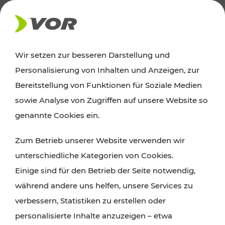
AKTUELLES
Wir setzen zur besseren Darstellung und
Personalisierung von Inhalten und Anzeigen, zur
Ausflugstipps
Bereitstellung von Funktionen für Soziale Medien
sowie Analyse von Zugriffen auf unsere Website so
Wien, Niederösterreich und das Burgenland
genannte Cookies ein.
entdecken: Egal ob Familienabenteuer,
Zum Betrieb unserer Website verwenden wir
Wanderungen, Kultur und Gastronomie,
unterschiedliche Kategorien von Cookies.
Radtouren oder purer Naturgenuss – viele
Einige sind für den Betrieb der Seite notwendig,
Attraktionen sind mit den Ticket- und Fahrplan-
während andere uns helfen, unsere Services zu
Angeboten des VOR gut und schnell erreichbar.
verbessern, Statistiken zu erstellen oder
personalisierte Inhalte anzuzeigen – etwa
ROUTE PLANEN