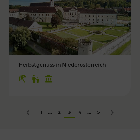
Herbstgenuss in Niederösterreich
Kategorien: Erholung, Für Kinder, Kulturangeb
1
2
3
4
5
...
...
Zurück
Nächstes