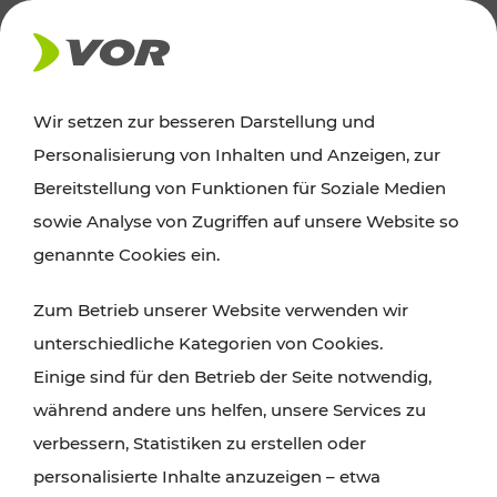
AKTUELLES
Wir setzen zur besseren Darstellung und
Personalisierung von Inhalten und Anzeigen, zur
Ausflugstipps
Bereitstellung von Funktionen für Soziale Medien
sowie Analyse von Zugriffen auf unsere Website so
Wien, Niederösterreich und das Burgenland
genannte Cookies ein.
entdecken: Egal ob Familienabenteuer,
Zum Betrieb unserer Website verwenden wir
Wanderungen, Kultur und Gastronomie,
unterschiedliche Kategorien von Cookies.
Radtouren oder purer Naturgenuss – viele
Einige sind für den Betrieb der Seite notwendig,
Attraktionen sind mit den Ticket- und Fahrplan-
während andere uns helfen, unsere Services zu
Angeboten des VOR gut und schnell erreichbar.
verbessern, Statistiken zu erstellen oder
personalisierte Inhalte anzuzeigen – etwa
ROUTE PLANEN