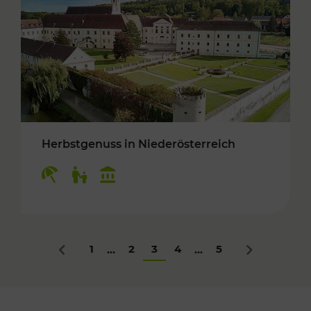
Herbstgenuss in Niederösterreich
Kategorien: Erholung, Für Kinder, Kulturangeb
1
2
3
4
5
...
...
Zurück
Nächstes