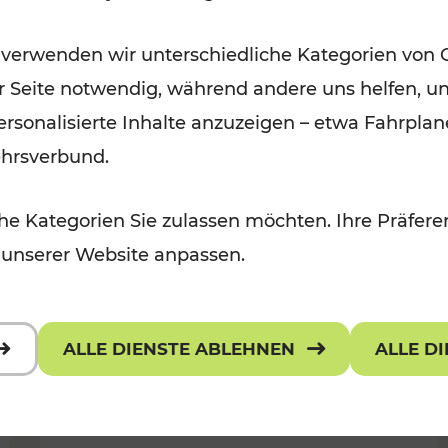
Ausflugsbahnen und
 verwenden wir unterschiedliche Kategorien von 
Radtramper
er Seite notwendig, während andere uns helfen, un
Kategorien: Erholung, Radwege, Fü
 personalisierte Inhalte anzuzeigen – etwa Fahrp
ehrsverbund.
e Kategorien Sie zulassen möchten. Ihre Präferen
 unserer Website anpassen.
ALLE DIENSTE ABLEHNEN
ALLE D