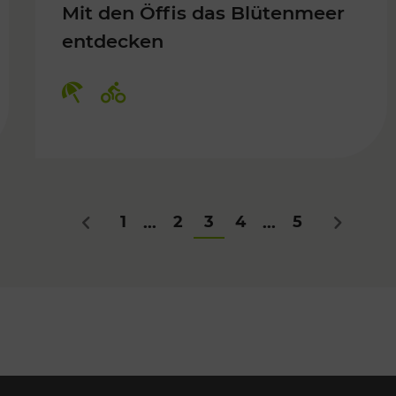
Mit den Öffis das Blütenmeer
entdecken
Kategorien: Erholung, Radwege
1
2
3
4
5
...
...
Zurück
Nächstes