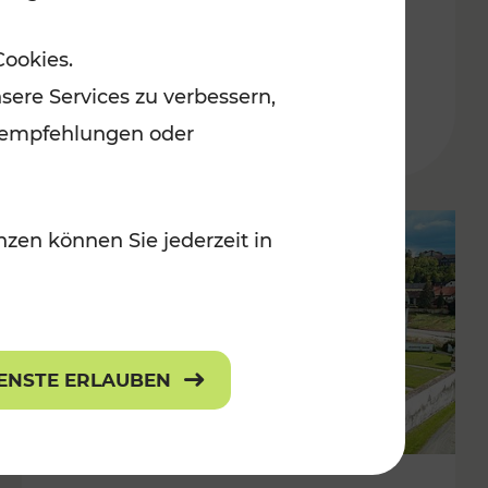
Burgenland
Cookies.
Kategorien: Erholung, Radwege, Für
sere Services zu verbessern,
r Kinder
lanempfehlungen oder
zen können Sie jederzeit in
IENSTE ERLAUBEN