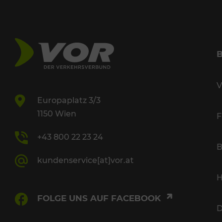
V
Europaplatz 3/3
1150 Wien
F
+43 800 22 23 24
B
kundenservice[at]vor.at
H
FOLGE UNS AUF FACEBOOK
D