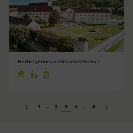
Herbstgenuss in Niederösterreich
Kategorien: Erholung, Für Kinder, Kulturangeb
1
2
3
4
5
...
...
Zurück
Nächstes