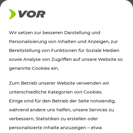
AKTUELLES
Wir setzen zur besseren Darstellung und
Personalisierung von Inhalten und Anzeigen, zur
Ausflugstipps
Bereitstellung von Funktionen für Soziale Medien
sowie Analyse von Zugriffen auf unsere Website so
Wien, Niederösterreich und das Burgenland
genannte Cookies ein.
entdecken: Egal ob Familienabenteuer,
Zum Betrieb unserer Website verwenden wir
Wanderungen, Kultur und Gastronomie,
unterschiedliche Kategorien von Cookies.
Radtouren oder purer Naturgenuss – viele
Einige sind für den Betrieb der Seite notwendig,
Attraktionen sind mit den Ticket- und Fahrplan-
während andere uns helfen, unsere Services zu
Angeboten des VOR gut und schnell erreichbar.
verbessern, Statistiken zu erstellen oder
personalisierte Inhalte anzuzeigen – etwa
ROUTE PLANEN