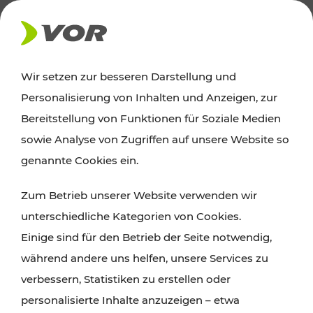
AKTUELLES
Wir setzen zur besseren Darstellung und
Personalisierung von Inhalten und Anzeigen, zur
Ausflugstipps
Bereitstellung von Funktionen für Soziale Medien
sowie Analyse von Zugriffen auf unsere Website so
Wien, Niederösterreich und das Burgenland
genannte Cookies ein.
entdecken: Egal ob Familienabenteuer,
Zum Betrieb unserer Website verwenden wir
Wanderungen, Kultur und Gastronomie,
unterschiedliche Kategorien von Cookies.
Radtouren oder purer Naturgenuss – viele
Einige sind für den Betrieb der Seite notwendig,
Attraktionen sind mit den Ticket- und Fahrplan-
während andere uns helfen, unsere Services zu
Angeboten des VOR gut und schnell erreichbar.
verbessern, Statistiken zu erstellen oder
personalisierte Inhalte anzuzeigen – etwa
ROUTE PLANEN