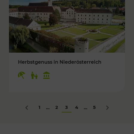
Herbstgenuss in Niederösterreich
Kategorien: Erholung, Für Kinder, Kulturangeb
1
2
3
4
5
...
...
Zurück
Nächstes