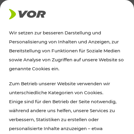
AKTUELLES
Wir setzen zur besseren Darstellung und
Personalisierung von Inhalten und Anzeigen, zur
Ausflugstipps
Bereitstellung von Funktionen für Soziale Medien
sowie Analyse von Zugriffen auf unsere Website so
Wien, Niederösterreich und das Burgenland
genannte Cookies ein.
entdecken: Egal ob Familienabenteuer,
Zum Betrieb unserer Website verwenden wir
Wanderungen, Kultur und Gastronomie,
unterschiedliche Kategorien von Cookies.
Radtouren oder purer Naturgenuss – viele
Einige sind für den Betrieb der Seite notwendig,
Attraktionen sind mit den Ticket- und Fahrplan-
während andere uns helfen, unsere Services zu
Angeboten des VOR gut und schnell erreichbar.
verbessern, Statistiken zu erstellen oder
personalisierte Inhalte anzuzeigen – etwa
ROUTE PLANEN