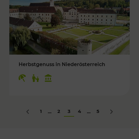
Herbstgenuss in Niederösterreich
Kategorien: Erholung, Für Kinder, Kulturangeb
1
2
3
4
5
...
...
Zurück
Nächstes