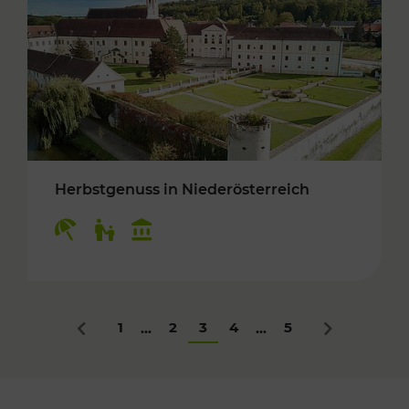
Herbstgenuss in Niederösterreich
Kategorien: Erholung, Für Kinder, Kulturangeb
1
2
3
4
5
...
...
Zurück
Nächstes