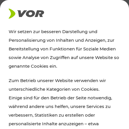
AKTUELLES
Wir setzen zur besseren Darstellung und
Personalisierung von Inhalten und Anzeigen, zur
Ausflugstipps
Bereitstellung von Funktionen für Soziale Medien
sowie Analyse von Zugriffen auf unsere Website so
Wien, Niederösterreich und das Burgenland
genannte Cookies ein.
entdecken: Egal ob Familienabenteuer,
Zum Betrieb unserer Website verwenden wir
Wanderungen, Kultur und Gastronomie,
unterschiedliche Kategorien von Cookies.
Radtouren oder purer Naturgenuss – viele
Einige sind für den Betrieb der Seite notwendig,
Attraktionen sind mit den Ticket- und Fahrplan-
während andere uns helfen, unsere Services zu
Angeboten des VOR gut und schnell erreichbar.
verbessern, Statistiken zu erstellen oder
personalisierte Inhalte anzuzeigen – etwa
ROUTE PLANEN