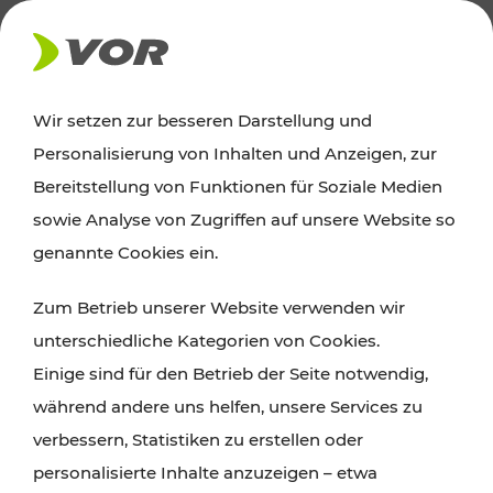
AKTUELLES
Wir setzen zur besseren Darstellung und
Personalisierung von Inhalten und Anzeigen, zur
Ausflugstipps
Bereitstellung von Funktionen für Soziale Medien
sowie Analyse von Zugriffen auf unsere Website so
Wien, Niederösterreich und das Burgenland
genannte Cookies ein.
entdecken: Egal ob Familienabenteuer,
Zum Betrieb unserer Website verwenden wir
Wanderungen, Kultur und Gastronomie,
unterschiedliche Kategorien von Cookies.
Radtouren oder purer Naturgenuss – viele
Einige sind für den Betrieb der Seite notwendig,
Attraktionen sind mit den Ticket- und Fahrplan-
während andere uns helfen, unsere Services zu
Angeboten des VOR gut und schnell erreichbar.
verbessern, Statistiken zu erstellen oder
personalisierte Inhalte anzuzeigen – etwa
ROUTE PLANEN