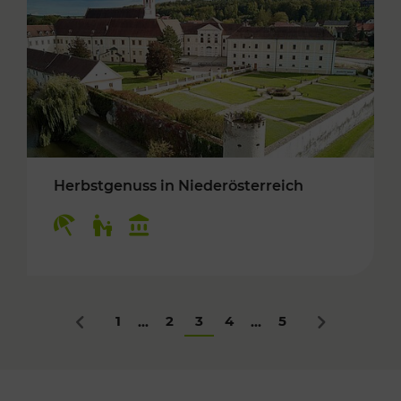
Herbstgenuss in Niederösterreich
Kategorien: Erholung, Für Kinder, Kulturangeb
1
2
3
4
5
...
...
Zurück
Nächstes