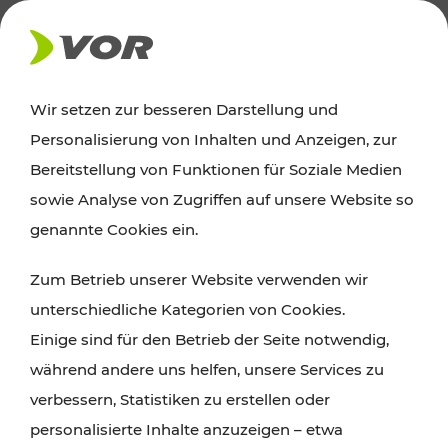
AKTUELLES
Wir setzen zur besseren Darstellung und
Personalisierung von Inhalten und Anzeigen, zur
Ausflugstipps
Bereitstellung von Funktionen für Soziale Medien
sowie Analyse von Zugriffen auf unsere Website so
Wien, Niederösterreich und das Burgenland
genannte Cookies ein.
entdecken: Egal ob Familienabenteuer,
Zum Betrieb unserer Website verwenden wir
Wanderungen, Kultur und Gastronomie,
unterschiedliche Kategorien von Cookies.
Radtouren oder purer Naturgenuss – viele
Einige sind für den Betrieb der Seite notwendig,
Attraktionen sind mit den Ticket- und Fahrplan-
während andere uns helfen, unsere Services zu
Angeboten des VOR gut und schnell erreichbar.
verbessern, Statistiken zu erstellen oder
personalisierte Inhalte anzuzeigen – etwa
ROUTE PLANEN