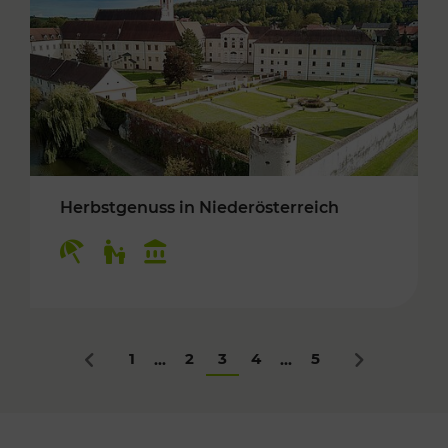
Herbstgenuss in Niederösterreich
Kategorien: Erholung, Für Kinder, Kulturangeb
1
2
3
4
5
...
...
Zurück
Nächstes