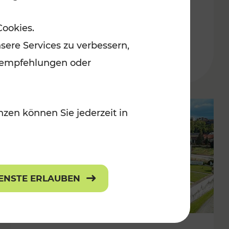
Burgenland
Cookies.
Kategorien: Erholung, Radwege, Für
sere Services zu verbessern,
r Kinder
lanempfehlungen oder
zen können Sie jederzeit in
IENSTE ERLAUBEN