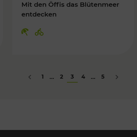
Mit den Öffis das Blütenmeer
entdecken
Kategorien: Erholung, Radwege
1
2
3
4
5
...
...
Zurück
Nächstes