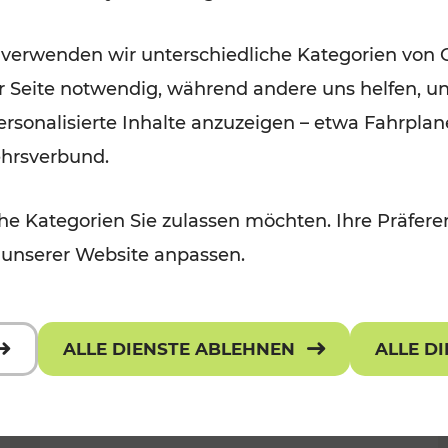
Ausflugsbahnen und
 verwenden wir unterschiedliche Kategorien von 
Radtramper
er Seite notwendig, während andere uns helfen, un
Kategorien: Erholung, Radwege, Fü
 personalisierte Inhalte anzuzeigen – etwa Fahrp
ehrsverbund.
e Kategorien Sie zulassen möchten. Ihre Präferen
 unserer Website anpassen.
ALLE DIENSTE ABLEHNEN
ALLE D