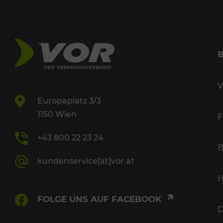
V
Europaplatz 3/3
1150 Wien
F
+43 800 22 23 24
B
kundenservice[at]vor.at
H
FOLGE UNS AUF FACEBOOK
D