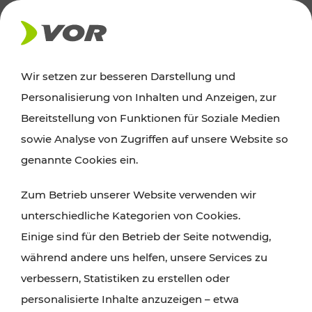
AKTUELLES
Wir setzen zur besseren Darstellung und
Personalisierung von Inhalten und Anzeigen, zur
Ausflugstipps
Bereitstellung von Funktionen für Soziale Medien
sowie Analyse von Zugriffen auf unsere Website so
Wien, Niederösterreich und das Burgenland
genannte Cookies ein.
entdecken: Egal ob Familienabenteuer,
Zum Betrieb unserer Website verwenden wir
Wanderungen, Kultur und Gastronomie,
unterschiedliche Kategorien von Cookies.
Radtouren oder purer Naturgenuss – viele
Einige sind für den Betrieb der Seite notwendig,
Attraktionen sind mit den Ticket- und Fahrplan-
während andere uns helfen, unsere Services zu
Angeboten des VOR gut und schnell erreichbar.
verbessern, Statistiken zu erstellen oder
personalisierte Inhalte anzuzeigen – etwa
ROUTE PLANEN