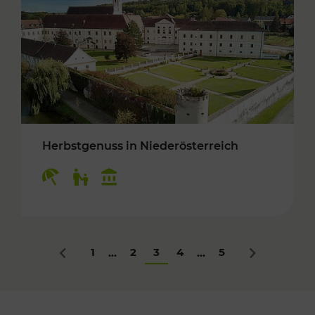
Herbstgenuss in Niederösterreich
Kategorien: Erholung, Für Kinder, Kulturangeb
1
2
3
4
5
...
...
Zurück
Nächstes