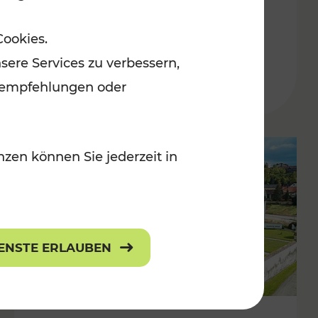
Burgenland
Cookies.
Kategorien: Erholung, Radwege, Für
sere Services zu verbessern,
r Kinder
lanempfehlungen oder
zen können Sie jederzeit in
IENSTE ERLAUBEN