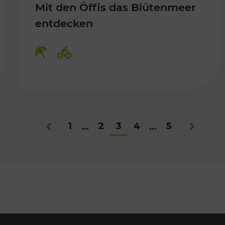
Mit den Öffis das Blütenmeer
entdecken
Kategorien: Erholung, Radwege
1
2
3
4
5
...
...
Zurück
Nächstes