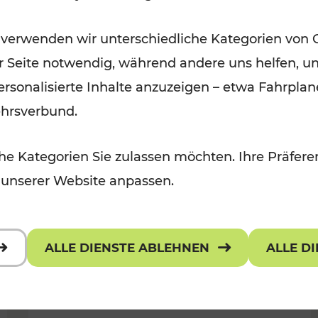
Ausflugsbahnen und
 verwenden wir unterschiedliche Kategorien von 
Radtramper
er Seite notwendig, während andere uns helfen, un
Kategorien: Erholung, Radwege, Fü
 personalisierte Inhalte anzuzeigen – etwa Fahrp
ehrsverbund.
e Kategorien Sie zulassen möchten. Ihre Präferen
 unserer Website anpassen.
ALLE DIENSTE ABLEHNEN
ALLE D