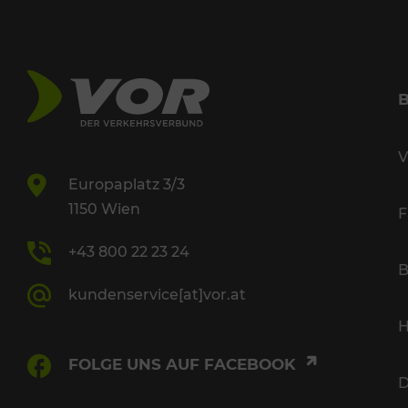
V
Europaplatz 3/3
1150 Wien
F
+43 800 22 23 24
B
kundenservice[at]vor.at
H
FOLGE UNS AUF FACEBOOK
D