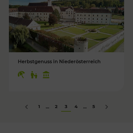
Herbstgenuss in Niederösterreich
Kategorien: Erholung, Für Kinder, Kulturangeb
1
2
3
4
5
...
...
Zurück
Nächstes