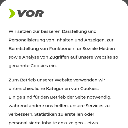
AKTUELLES
Wir setzen zur besseren Darstellung und
Personalisierung von Inhalten und Anzeigen, zur
Ausflugstipps
Bereitstellung von Funktionen für Soziale Medien
sowie Analyse von Zugriffen auf unsere Website so
Wien, Niederösterreich und das Burgenland
genannte Cookies ein.
entdecken: Egal ob Familienabenteuer,
Zum Betrieb unserer Website verwenden wir
Wanderungen, Kultur und Gastronomie,
unterschiedliche Kategorien von Cookies.
Radtouren oder purer Naturgenuss – viele
Einige sind für den Betrieb der Seite notwendig,
Attraktionen sind mit den Ticket- und Fahrplan-
während andere uns helfen, unsere Services zu
Angeboten des VOR gut und schnell erreichbar.
verbessern, Statistiken zu erstellen oder
personalisierte Inhalte anzuzeigen – etwa
ROUTE PLANEN