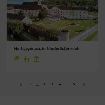
Herbstgenuss in Niederösterreich
Kategorien: Erholung, Für Kinder, Kulturangeb
1
2
3
4
5
...
...
Zurück
Nächstes