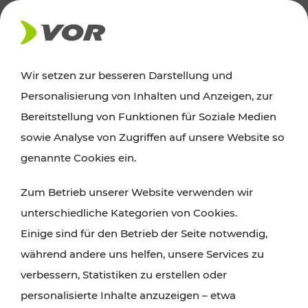
AKTUELLES
Wir setzen zur besseren Darstellung und
Personalisierung von Inhalten und Anzeigen, zur
Ausflugstipps
Bereitstellung von Funktionen für Soziale Medien
sowie Analyse von Zugriffen auf unsere Website so
Wien, Niederösterreich und das Burgenland
genannte Cookies ein.
entdecken: Egal ob Familienabenteuer,
Zum Betrieb unserer Website verwenden wir
Wanderungen, Kultur und Gastronomie,
unterschiedliche Kategorien von Cookies.
Radtouren oder purer Naturgenuss – viele
Einige sind für den Betrieb der Seite notwendig,
Attraktionen sind mit den Ticket- und Fahrplan-
während andere uns helfen, unsere Services zu
Angeboten des VOR gut und schnell erreichbar.
verbessern, Statistiken zu erstellen oder
personalisierte Inhalte anzuzeigen – etwa
ROUTE PLANEN