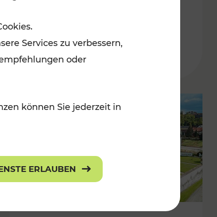
Burgenland
Cookies.
Kategorien: Erholung, Radwege, Für
sere Services zu verbessern,
r Kinder
lanempfehlungen oder
zen können Sie jederzeit in
IENSTE ERLAUBEN