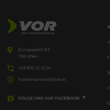
V
Europaplatz 3/3
1150 Wien
F
+43 800 22 23 24
B
kundenservice[at]vor.at
H
FOLGE UNS AUF FACEBOOK
D