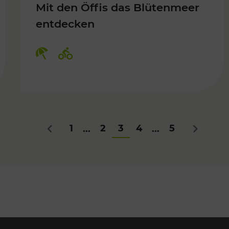
Mit den Öffis das Blütenmeer
entdecken
Kategorien: Erholung, Radwege
1
2
3
4
5
...
...
Zurück
Nächstes