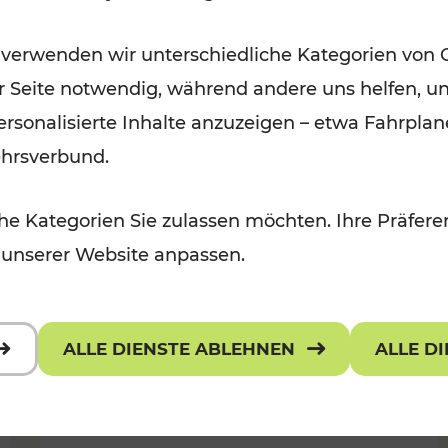
Ausflugsbahnen und
 verwenden wir unterschiedliche Kategorien von 
Radtramper
er Seite notwendig, während andere uns helfen, un
Kategorien: Erholung, Radwege, Fü
 personalisierte Inhalte anzuzeigen – etwa Fahrp
ehrsverbund.
e Kategorien Sie zulassen möchten. Ihre Präferen
 unserer Website anpassen.
ALLE DIENSTE ABLEHNEN
ALLE D