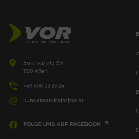
V
Europaplatz 3/3
1150 Wien
F
+43 800 22 23 24
B
kundenservice[at]vor.at
H
FOLGE UNS AUF FACEBOOK
D