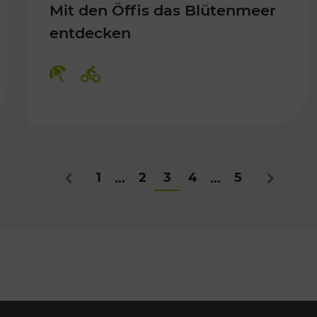
Mit den Öffis das Blütenmeer
entdecken
Kategorien: Erholung, Radwege
1
2
3
4
5
...
...
Zurück
Nächstes