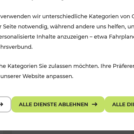
Ausflugsbahnen und
 verwenden wir unterschiedliche Kategorien von 
Radtramper
er Seite notwendig, während andere uns helfen, un
Kategorien: Erholung, Radwege, Fü
 personalisierte Inhalte anzuzeigen – etwa Fahrp
ehrsverbund.
e Kategorien Sie zulassen möchten. Ihre Präferen
 unserer Website anpassen.
ALLE DIENSTE ABLEHNEN
ALLE D