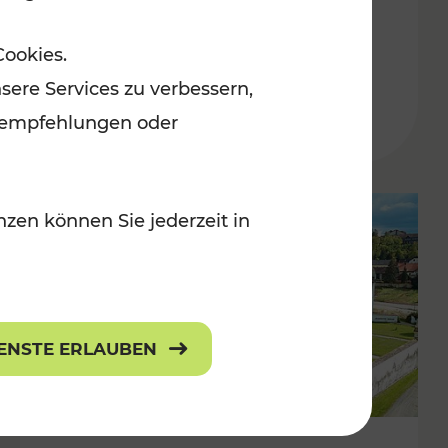
Burgenland
Cookies.
Kategorien: Erholung, Radwege, Für
sere Services zu verbessern,
r Kinder
lanempfehlungen oder
zen können Sie jederzeit in
IENSTE ERLAUBEN