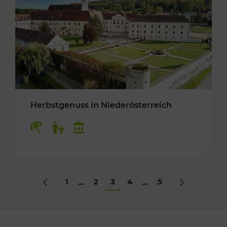
Herbstgenuss in Niederösterreich
Kategorien: Erholung, Für Kinder, Kulturangeb
1
2
3
4
5
...
...
Zurück
Nächstes