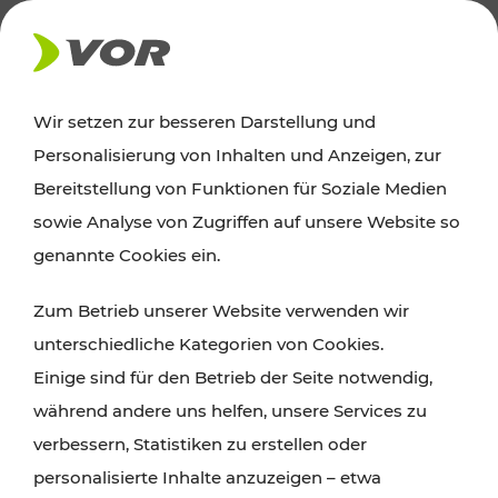
AKTUELLES
Wir setzen zur besseren Darstellung und
Personalisierung von Inhalten und Anzeigen, zur
Ausflugstipps
Bereitstellung von Funktionen für Soziale Medien
sowie Analyse von Zugriffen auf unsere Website so
Wien, Niederösterreich und das Burgenland
genannte Cookies ein.
entdecken: Egal ob Familienabenteuer,
Zum Betrieb unserer Website verwenden wir
Wanderungen, Kultur und Gastronomie,
unterschiedliche Kategorien von Cookies.
Radtouren oder purer Naturgenuss – viele
Einige sind für den Betrieb der Seite notwendig,
Attraktionen sind mit den Ticket- und Fahrplan-
während andere uns helfen, unsere Services zu
Angeboten des VOR gut und schnell erreichbar.
verbessern, Statistiken zu erstellen oder
personalisierte Inhalte anzuzeigen – etwa
ROUTE PLANEN