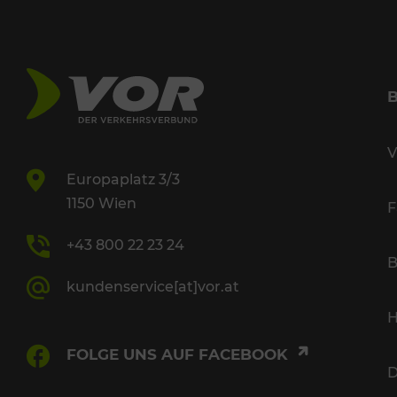
V
Europaplatz 3/3
1150 Wien
F
+43 800 22 23 24
B
kundenservice[at]vor.at
H
FOLGE UNS AUF FACEBOOK
D