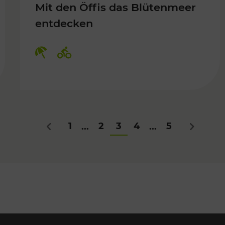
Mit den Öffis das Blütenmeer
entdecken
Kategorien: Erholung, Radwege
1
2
3
4
5
...
...
Zurück
Nächstes