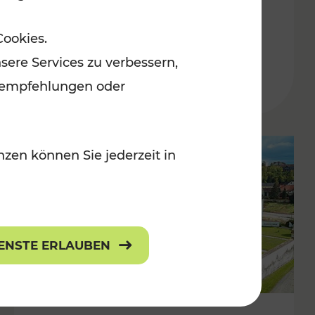
Burgenland
Cookies.
Kategorien: Erholung, Radwege, Für
sere Services zu verbessern,
r Kinder
lanempfehlungen oder
zen können Sie jederzeit in
IENSTE ERLAUBEN