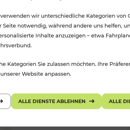
Ausflugsbahnen und
 verwenden wir unterschiedliche Kategorien von 
Radtramper
er Seite notwendig, während andere uns helfen, un
Kategorien: Erholung, Radwege, Fü
 personalisierte Inhalte anzuzeigen – etwa Fahrp
ehrsverbund.
e Kategorien Sie zulassen möchten. Ihre Präferen
 unserer Website anpassen.
ALLE DIENSTE ABLEHNEN
ALLE D