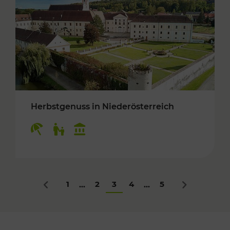
Herbstgenuss in Niederösterreich
Kategorien: Erholung, Für Kinder, Kulturangeb
1
2
3
4
5
...
...
Zurück
Nächstes