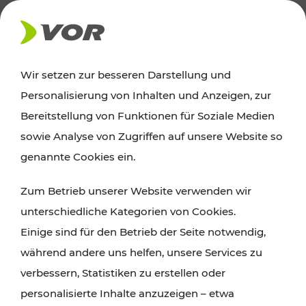
AKTUELLES
Wir setzen zur besseren Darstellung und
Personalisierung von Inhalten und Anzeigen, zur
Ausflugstipps
Bereitstellung von Funktionen für Soziale Medien
sowie Analyse von Zugriffen auf unsere Website so
Wien, Niederösterreich und das Burgenland
genannte Cookies ein.
entdecken: Egal ob Familienabenteuer,
Zum Betrieb unserer Website verwenden wir
Wanderungen, Kultur und Gastronomie,
unterschiedliche Kategorien von Cookies.
Radtouren oder purer Naturgenuss – viele
Einige sind für den Betrieb der Seite notwendig,
Attraktionen sind mit den Ticket- und Fahrplan-
während andere uns helfen, unsere Services zu
Angeboten des VOR gut und schnell erreichbar.
verbessern, Statistiken zu erstellen oder
personalisierte Inhalte anzuzeigen – etwa
ROUTE PLANEN