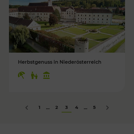
Herbstgenuss in Niederösterreich
Kategorien: Erholung, Für Kinder, Kulturangeb
1
2
3
4
5
...
...
Zurück
Nächstes