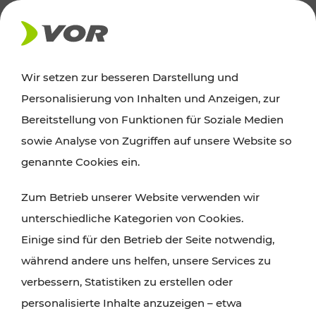
AKTUELLES
Wir setzen zur besseren Darstellung und
Personalisierung von Inhalten und Anzeigen, zur
Ausflugstipps
Bereitstellung von Funktionen für Soziale Medien
sowie Analyse von Zugriffen auf unsere Website so
Wien, Niederösterreich und das Burgenland
genannte Cookies ein.
entdecken: Egal ob Familienabenteuer,
Zum Betrieb unserer Website verwenden wir
Wanderungen, Kultur und Gastronomie,
unterschiedliche Kategorien von Cookies.
Radtouren oder purer Naturgenuss – viele
Einige sind für den Betrieb der Seite notwendig,
Attraktionen sind mit den Ticket- und Fahrplan-
während andere uns helfen, unsere Services zu
Angeboten des VOR gut und schnell erreichbar.
verbessern, Statistiken zu erstellen oder
personalisierte Inhalte anzuzeigen – etwa
ROUTE PLANEN