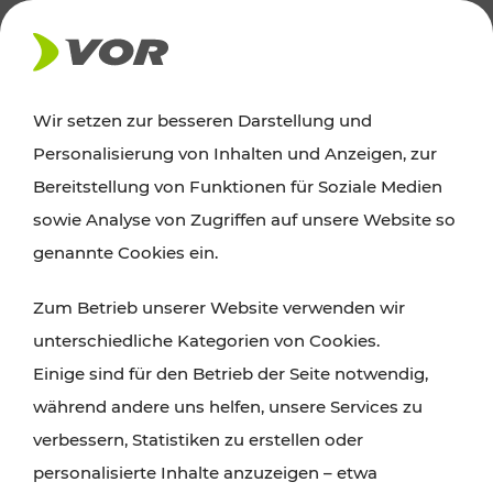
AKTUELLES
Wir setzen zur besseren Darstellung und
Personalisierung von Inhalten und Anzeigen, zur
Ausflugstipps
Bereitstellung von Funktionen für Soziale Medien
sowie Analyse von Zugriffen auf unsere Website so
Wien, Niederösterreich und das Burgenland
genannte Cookies ein.
entdecken: Egal ob Familienabenteuer,
Zum Betrieb unserer Website verwenden wir
Wanderungen, Kultur und Gastronomie,
unterschiedliche Kategorien von Cookies.
Radtouren oder purer Naturgenuss – viele
Einige sind für den Betrieb der Seite notwendig,
Attraktionen sind mit den Ticket- und Fahrplan-
während andere uns helfen, unsere Services zu
Angeboten des VOR gut und schnell erreichbar.
verbessern, Statistiken zu erstellen oder
personalisierte Inhalte anzuzeigen – etwa
ROUTE PLANEN