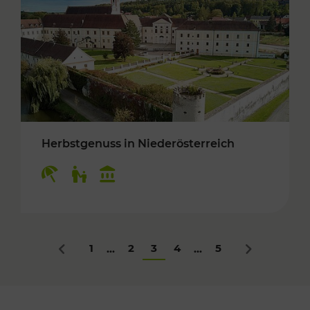
Herbstgenuss in Niederösterreich
Kategorien: Erholung, Für Kinder, Kulturangeb
1
2
3
4
5
...
...
Zurück
Nächstes