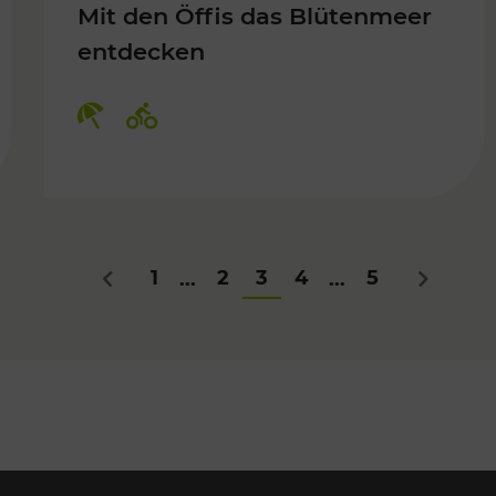
Mit den Öffis das Blütenmeer
entdecken
Kategorien: Erholung, Radwege
1
2
3
4
5
...
...
Zurück
Nächstes