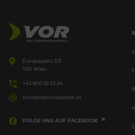
V
Europaplatz 3/3
1150 Wien
F
+43 800 22 23 24
B
kundenservice[at]vor.at
H
FOLGE UNS AUF FACEBOOK
D