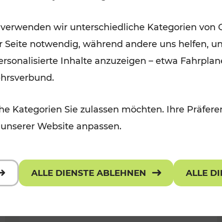
Ausflugsbahnen und
 verwenden wir unterschiedliche Kategorien von 
Radtramper
er Seite notwendig, während andere uns helfen, un
Kategorien: Erholung, Radwege, Fü
 personalisierte Inhalte anzuzeigen – etwa Fahrp
ehrsverbund.
e Kategorien Sie zulassen möchten. Ihre Präferen
 unserer Website anpassen.
ALLE DIENSTE ABLEHNEN
ALLE D