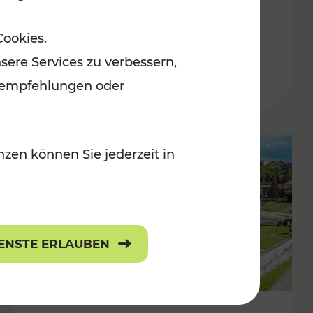
Burgenland
Cookies.
Kategorien: Erholung, Radwege, Für
sere Services zu verbessern,
r Kinder
lanempfehlungen oder
zen können Sie jederzeit in
IENSTE ERLAUBEN