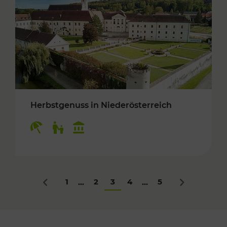
Herbstgenuss in Niederösterreich
Kategorien: Erholung, Für Kinder, Kulturangeb
1
2
3
4
5
...
...
Zurück
Nächstes