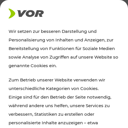
AKTUELLES
Wir setzen zur besseren Darstellung und
Personalisierung von Inhalten und Anzeigen, zur
Ausflugstipps
Bereitstellung von Funktionen für Soziale Medien
sowie Analyse von Zugriffen auf unsere Website so
Wien, Niederösterreich und das Burgenland
genannte Cookies ein.
entdecken: Egal ob Familienabenteuer,
Zum Betrieb unserer Website verwenden wir
Wanderungen, Kultur und Gastronomie,
unterschiedliche Kategorien von Cookies.
Radtouren oder purer Naturgenuss – viele
Einige sind für den Betrieb der Seite notwendig,
Attraktionen sind mit den Ticket- und Fahrplan-
während andere uns helfen, unsere Services zu
Angeboten des VOR gut und schnell erreichbar.
verbessern, Statistiken zu erstellen oder
personalisierte Inhalte anzuzeigen – etwa
ROUTE PLANEN