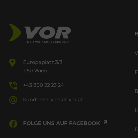
V
Europaplatz 3/3
1150 Wien
F
+43 800 22 23 24
B
kundenservice[at]vor.at
H
FOLGE UNS AUF FACEBOOK
D