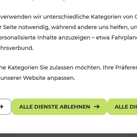
Ausflugsbahnen und
 verwenden wir unterschiedliche Kategorien von 
Radtramper
er Seite notwendig, während andere uns helfen, un
Kategorien: Erholung, Radwege, Fü
 personalisierte Inhalte anzuzeigen – etwa Fahrp
ehrsverbund.
e Kategorien Sie zulassen möchten. Ihre Präferen
 unserer Website anpassen.
ALLE DIENSTE ABLEHNEN
ALLE D