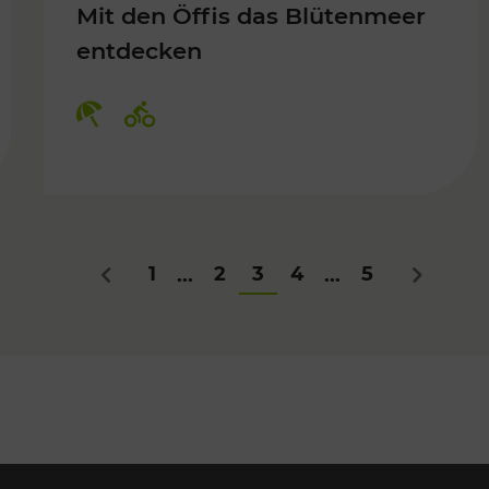
Mit den Öffis das Blütenmeer
entdecken
Kategorien: Erholung, Radwege
1
2
3
4
5
...
...
Zurück
Nächstes