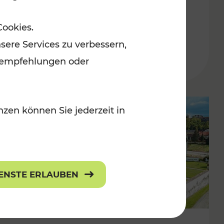
Burgenland
Cookies.
Kategorien: Erholung, Radwege, Für
sere Services zu verbessern,
r Kinder
lanempfehlungen oder
zen können Sie jederzeit in
IENSTE ERLAUBEN