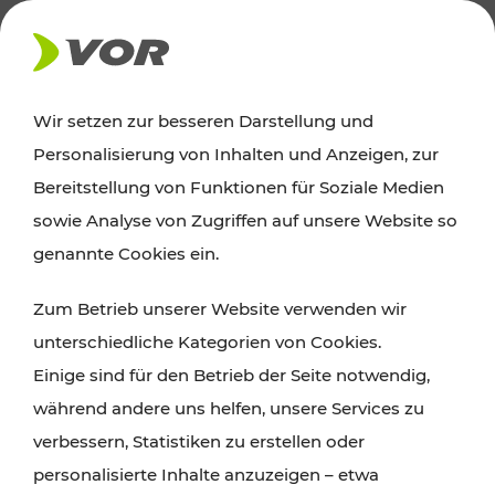
AKTUELLES
Wir setzen zur besseren Darstellung und
Personalisierung von Inhalten und Anzeigen, zur
Ausflugstipps
Bereitstellung von Funktionen für Soziale Medien
sowie Analyse von Zugriffen auf unsere Website so
Wien, Niederösterreich und das Burgenland
genannte Cookies ein.
entdecken: Egal ob Familienabenteuer,
Zum Betrieb unserer Website verwenden wir
Wanderungen, Kultur und Gastronomie,
unterschiedliche Kategorien von Cookies.
Radtouren oder purer Naturgenuss – viele
Einige sind für den Betrieb der Seite notwendig,
Attraktionen sind mit den Ticket- und Fahrplan-
während andere uns helfen, unsere Services zu
Angeboten des VOR gut und schnell erreichbar.
verbessern, Statistiken zu erstellen oder
personalisierte Inhalte anzuzeigen – etwa
ROUTE PLANEN