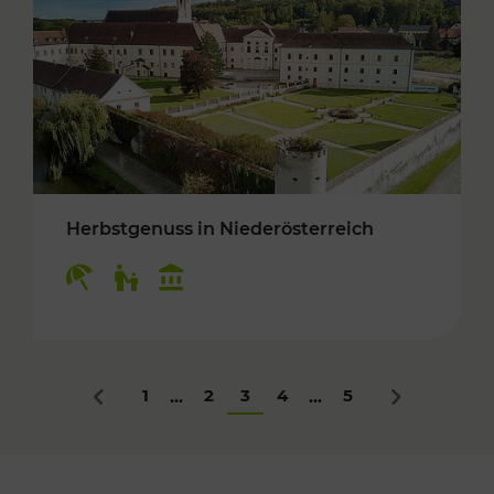
Herbstgenuss in Niederösterreich
Kategorien: Erholung, Für Kinder, Kulturangeb
1
2
3
4
5
...
...
Zurück
Nächstes