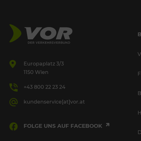
V
Europaplatz 3/3
1150 Wien
F
+43 800 22 23 24
B
kundenservice[at]vor.at
H
FOLGE UNS AUF FACEBOOK
D