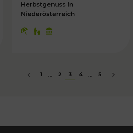
Herbstgenuss in
Niederösterreich
Kategorien: Erholung, Für Kinder,
1
2
3
4
5
...
...
Zurück
Nächstes