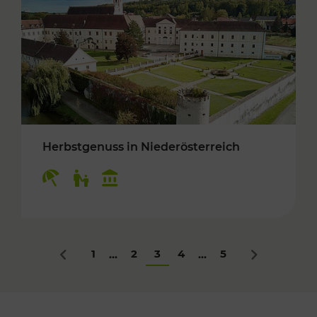
Herbstgenuss in Niederösterreich
Kategorien: Erholung, Für Kinder, Kulturangeb
1
2
3
4
5
...
...
Zurück
Nächstes