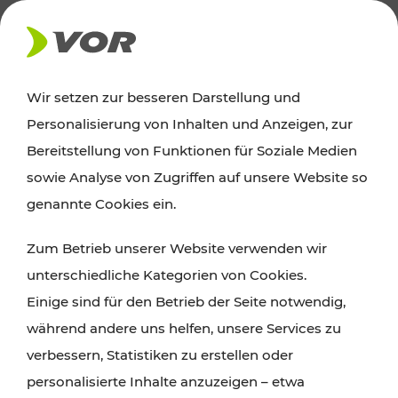
AKTUELLES
Wir setzen zur besseren Darstellung und
Personalisierung von Inhalten und Anzeigen, zur
Ausflugstipps
Bereitstellung von Funktionen für Soziale Medien
sowie Analyse von Zugriffen auf unsere Website so
Wien, Niederösterreich und das Burgenland
genannte Cookies ein.
entdecken: Egal ob Familienabenteuer,
Zum Betrieb unserer Website verwenden wir
Wanderungen, Kultur und Gastronomie,
unterschiedliche Kategorien von Cookies.
Radtouren oder purer Naturgenuss – viele
Einige sind für den Betrieb der Seite notwendig,
Attraktionen sind mit den Ticket- und Fahrplan-
während andere uns helfen, unsere Services zu
Angeboten des VOR gut und schnell erreichbar.
verbessern, Statistiken zu erstellen oder
personalisierte Inhalte anzuzeigen – etwa
ROUTE PLANEN