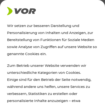
AKTUELLES
Wir setzen zur besseren Darstellung und
Personalisierung von Inhalten und Anzeigen, zur
Ausflugstipps
Bereitstellung von Funktionen für Soziale Medien
sowie Analyse von Zugriffen auf unsere Website so
Wien, Niederösterreich und das Burgenland
genannte Cookies ein.
entdecken: Egal ob Familienabenteuer,
Zum Betrieb unserer Website verwenden wir
Wanderungen, Kultur und Gastronomie,
unterschiedliche Kategorien von Cookies.
Radtouren oder purer Naturgenuss – viele
Einige sind für den Betrieb der Seite notwendig,
Attraktionen sind mit den Ticket- und Fahrplan-
während andere uns helfen, unsere Services zu
Angeboten des VOR gut und schnell erreichbar.
verbessern, Statistiken zu erstellen oder
personalisierte Inhalte anzuzeigen – etwa
ROUTE PLANEN