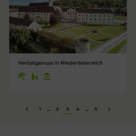
Herbstgenuss in Niederösterreich
Kategorien: Erholung, Für Kinder, Kulturangeb
1
2
3
4
5
...
...
Zurück
Nächstes