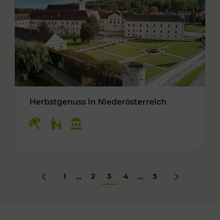
Herbstgenuss in Niederösterreich
Kategorien: Erholung, Für Kinder, Kulturangeb
1
2
3
4
5
...
...
Zurück
Nächstes