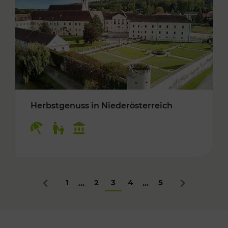
Herbstgenuss in Niederösterreich
Kategorien: Erholung, Für Kinder, Kulturangeb
1
2
3
4
5
...
...
Zurück
Nächstes