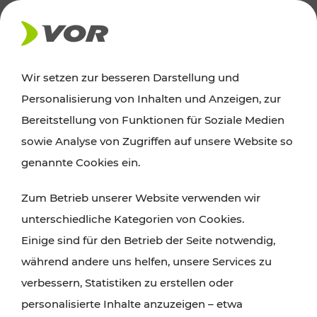
AKTUELLES
Wir setzen zur besseren Darstellung und
Personalisierung von Inhalten und Anzeigen, zur
Ausflugstipps
Bereitstellung von Funktionen für Soziale Medien
sowie Analyse von Zugriffen auf unsere Website so
Wien, Niederösterreich und das Burgenland
genannte Cookies ein.
entdecken: Egal ob Familienabenteuer,
Zum Betrieb unserer Website verwenden wir
Wanderungen, Kultur und Gastronomie,
unterschiedliche Kategorien von Cookies.
Radtouren oder purer Naturgenuss – viele
Einige sind für den Betrieb der Seite notwendig,
Attraktionen sind mit den Ticket- und Fahrplan-
während andere uns helfen, unsere Services zu
Angeboten des VOR gut und schnell erreichbar.
verbessern, Statistiken zu erstellen oder
personalisierte Inhalte anzuzeigen – etwa
ROUTE PLANEN